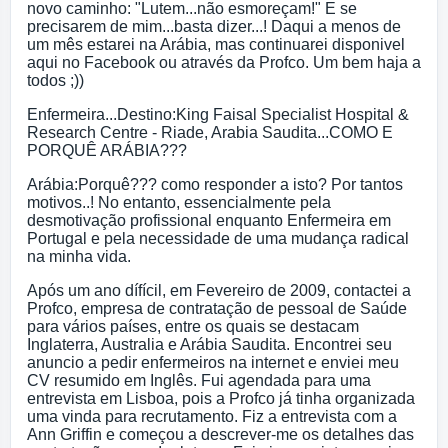
novo caminho: "Lutem...não esmoreçam!" E se
precisarem de mim...basta dizer...! Daqui a menos de
um mês estarei na Arábia, mas continuarei disponivel
aqui no Facebook ou através da Profco. Um bem haja a
todos ;))
Enfermeira...Destino:King Faisal Specialist Hospital &
Research Centre - Riade, Arabia Saudita...COMO E
PORQUÊ ARÁBIA???
Arábia:Porquê??? como responder a isto? Por tantos
motivos..! No entanto, essencialmente pela
desmotivação profissional enquanto Enfermeira em
Portugal e pela necessidade de uma mudança radical
na minha vida.
Após um ano dífícil, em Fevereiro de 2009, contactei a
Profco, empresa de contratação de pessoal de Saúde
para vários países, entre os quais se destacam
Inglaterra, Australia e Arábia Saudita. Encontrei seu
anuncio a pedir enfermeiros na internet e enviei meu
CV resumido em Inglês. Fui agendada para uma
entrevista em Lisboa, pois a Profco já tinha organizada
uma vinda para recrutamento. Fiz a entrevista com a
Ann Griffin e começou a descrever-me os detalhes das