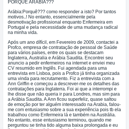
PORQUÊ ARÁBIA???
Arábia:Porquê??? como responder a isto? Por tantos
motivos..! No entanto, essencialmente pela
desmotivação profissional enquanto Enfermeira em
Portugal e pela necessidade de uma mudança radical
na minha vida.
Após um ano dífícil, em Fevereiro de 2009, contactei a
Profco, empresa de contratação de pessoal de Saúde
para vários países, entre os quais se destacam
Inglaterra, Australia e Arábia Saudita. Encontrei seu
anuncio a pedir enfermeiros na internet e enviei meu
CV resumido em Inglês. Fui agendada para uma
entrevista em Lisboa, pois a Profco já tinha organizada
uma vinda para recrutamento. Fiz a entrevista com a
Ann Griffin e começou a descrever-me os detalhes das
contratações para Inglaterra. Foi ai que a interrompi e
lhe disse que não queria ir para Londres, mas sim para
a Arábia Saudita. A Ann ficou superfeliz, quase saltou
de emoção por ter alguém interessado na Arabia, falou-
me com entusiasmo sobre a sua experiência pois tb ela
trabalhou como Enfermeira lá e também na Austrália.
No entanto, esse entusiasmo terminou, quando me
perguntou se tinha tido alguma baixa prolongada e eu