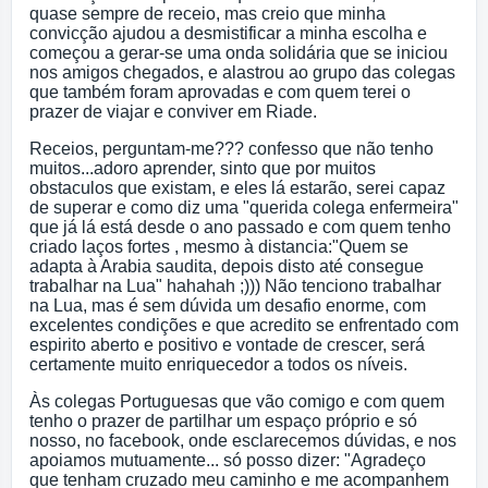
quase sempre de receio, mas creio que minha
convicção ajudou a desmistificar a minha escolha e
começou a gerar-se uma onda solidária que se iniciou
nos amigos chegados, e alastrou ao grupo das colegas
que também foram aprovadas e com quem terei o
prazer de viajar e conviver em Riade.
Receios, perguntam-me??? confesso que não tenho
muitos...adoro aprender, sinto que por muitos
obstaculos que existam, e eles lá estarão, serei capaz
de superar e como diz uma "querida colega enfermeira"
que já lá está desde o ano passado e com quem tenho
criado laços fortes , mesmo à distancia:"Quem se
adapta à Arabia saudita, depois disto até consegue
trabalhar na Lua" hahahah ;))) Não tenciono trabalhar
na Lua, mas é sem dúvida um desafio enorme, com
excelentes condições e que acredito se enfrentado com
espirito aberto e positivo e vontade de crescer, será
certamente muito enriquecedor a todos os níveis.
Às colegas Portuguesas que vão comigo e com quem
tenho o prazer de partilhar um espaço próprio e só
nosso, no facebook, onde esclarecemos dúvidas, e nos
apoiamos mutuamente... só posso dizer: "Agradeço
que tenham cruzado meu caminho e me acompanhem