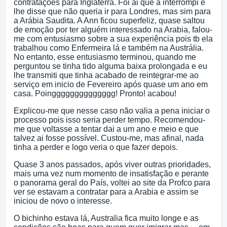
contratações para Inglaterra. Foi ai que a interrompi e
lhe disse que não queria ir para Londres, mas sim para
a Arábia Saudita. A Ann ficou superfeliz, quase saltou
de emoção por ter alguém interessado na Arabia, falou-
me com entusiasmo sobre a sua experiência pois tb ela
trabalhou como Enfermeira lá e também na Austrália.
No entanto, esse entusiasmo terminou, quando me
perguntou se tinha tido alguma baixa prolongada e eu
lhe transmiti que tinha acabado de reintegrar-me ao
serviço em inicio de Fevereiro após quase um ano em
casa. Poingggggggggggggg! Pronto! acabou!
Explicou-me que nesse caso não valia a pena iniciar o
processo pois isso seria perder tempo. Recomendou-
me que voltasse a tentar dai a um ano e meio e que
talvez ai fosse possível. Custou-me, mas afinal, nada
tinha a perder e logo veria o que fazer depois.
Quase 3 anos passados, após viver outras prioridades,
mais uma vez num momento de insatisfação e perante
o panorama geral do País, voltei ao site da Profco para
ver se estavam a contratar para a Arabia e assim se
iniciou de novo o interesse.
O bichinho estava lá, Australia fica muito longe e as