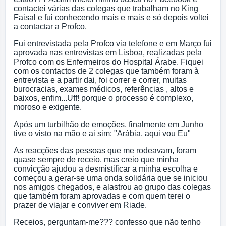
contactei várias das colegas que trabalham no King
Faisal e fui conhecendo mais e mais e só depois voltei
a contactar a Profco.
Fui entrevistada pela Profco via telefone e em Março fui
aprovada nas entrevistas em Lisboa, realizadas pela
Profco com os Enfermeiros do Hospital Árabe. Fiquei
com os contactos de 2 colegas que também foram à
entrevista e a partir dai, foi correr e correr, muitas
burocracias, exames médicos, referências , altos e
baixos, enfim...Uff! porque o processo é complexo,
moroso e exigente.
Após um turbilhão de emoções, finalmente em Junho
tive o visto na mão e ai sim: "Arábia, aqui vou Eu"
As reacções das pessoas que me rodeavam, foram
quase sempre de receio, mas creio que minha
convicção ajudou a desmistificar a minha escolha e
começou a gerar-se uma onda solidária que se iniciou
nos amigos chegados, e alastrou ao grupo das colegas
que também foram aprovadas e com quem terei o
prazer de viajar e conviver em Riade.
Receios, perguntam-me??? confesso que não tenho