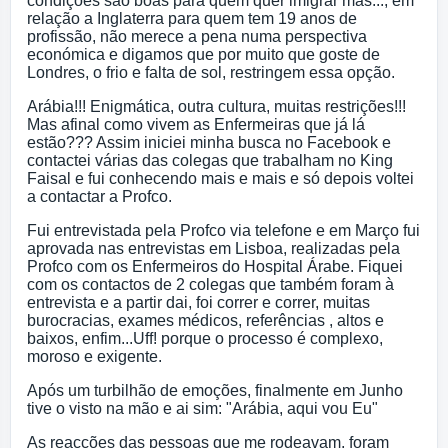
condições são boas para quem quer imigrar mas..., em
relação a Inglaterra para quem tem 19 anos de
profissão, não merece a pena numa perspectiva
económica e digamos que por muito que goste de
Londres, o frio e falta de sol, restringem essa opção.
Arábia!!! Enigmática, outra cultura, muitas restrições!!!
Mas afinal como vivem as Enfermeiras que já lá
estão??? Assim iniciei minha busca no Facebook e
contactei várias das colegas que trabalham no King
Faisal e fui conhecendo mais e mais e só depois voltei
a contactar a Profco.
Fui entrevistada pela Profco via telefone e em Março fui
aprovada nas entrevistas em Lisboa, realizadas pela
Profco com os Enfermeiros do Hospital Árabe. Fiquei
com os contactos de 2 colegas que também foram à
entrevista e a partir dai, foi correr e correr, muitas
burocracias, exames médicos, referências , altos e
baixos, enfim...Uff! porque o processo é complexo,
moroso e exigente.
Após um turbilhão de emoções, finalmente em Junho
tive o visto na mão e ai sim: "Arábia, aqui vou Eu"
As reacções das pessoas que me rodeavam, foram