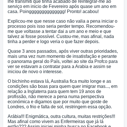
lhe transmiti que tinha acabado de reintegrar-me ao
serviço em inicio de Fevereiro após quase um ano em
casa. Poingggggggggggggg! Pronto! acabou!
Explicou-me que nesse caso não valia a pena iniciar o
processo pois isso seria perder tempo. Recomendou-
me que voltasse a tentar dai a um ano e meio e que
talvez ai fosse possível. Custou-me, mas afinal, nada
tinha a perder e logo veria o que fazer depois.
Quase 3 anos passados, após viver outras prioridades,
mais uma vez num momento de insatisfação e perante
o panorama geral do País, voltei ao site da Profco para
ver se estavam a contratar para a Arabia e assim se
iniciou de novo o interesse.
O bichinho estava lá, Australia fica muito longe e as
condições são boas para quem quer imigrar mas..., em
relação a Inglaterra para quem tem 19 anos de
profissão, não merece a pena numa perspectiva
económica e digamos que por muito que goste de
Londres, o frio e falta de sol, restringem essa opção.
Arábia!!! Enigmática, outra cultura, muitas restrições!!!
Mas afinal como vivem as Enfermeiras que já lá
estão??? Assim iniciei minha busca no Facebook e