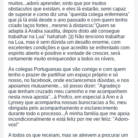
muitos...adoro aprender, sinto que por muitos
obstaculos que existam, e eles lá estarão, serei capaz
de superar e como diz uma "querida colega enfermeira"
que já lá está desde o ano passado e com quem tenho
criado laços fortes , mesmo à distancia:"Quem se
adapta à Arabia saudita, depois disto até consegue
trabalhar na Lua" hahahah ;))) Não tenciono trabalhar
na Lua, mas é sem dúvida um desafio enorme, com
excelentes condições e que acredito se enfrentado com
espirito aberto e positivo e vontade de crescer, será
certamente muito enriquecedor a todos os níveis.
Às colegas Portuguesas que vão comigo e com quem
tenho o prazer de partilhar um espaço próprio e só
nosso, no facebook, onde esclarecemos dúvidas, e nos
apoiamos mutuamente... só posso dizer: "Agradeço
que tenham cruzado meu caminho e me acompanhem
nesta nova aposta"...à Profco, em especial á Ann e à
Lynsey que acompanha nossas burocracias a fio, meu
obrigada pelo acompanhamento e esclarecimento
durante todo o processo...À minha familia que me apoia
incondicionalmente e está feliz por me ver feliz: "Adoro-
vos!"
A todos os que receiam, mas se atrevem a procurar um